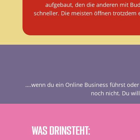
aufgebaut, den die anderen mit Budge
schneller. Die meisten öffnen trotzdem
….wenn du ein Online Business führst oder g
noch nicht. Du wi
WAS DRINSTEHT: