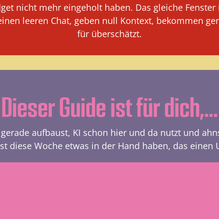
t nicht mehr eingeholt haben. Das gleiche Fenster ist
 einen leeren Chat, geben null Kontext, bekommen ge
für überschätzt.
Dieser Guide ist für dich,…
erade aufbaust, KI schon hier und da nutzt und ahnst
llst diese Woche etwas in der Hand haben, das einen 