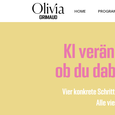
HOME
PROGRA
KI verän
ob du dab
Vier konkrete Schrit
Alle vi