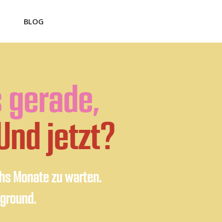
BLOG
s gerade,
Und jetzt?
chs Monate zu warten.
kground.