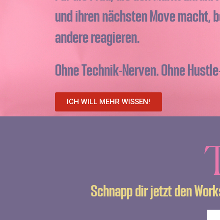
und ihren nächsten Move macht, b
andere reagieren.
Ohne Technik-Nerven. Ohne Hustle-
ICH WILL MEHR WISSEN!
Schnapp dir jetzt den Wor