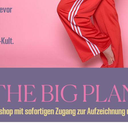
evor
Kult.
THE BIG PLA
kshop mit sofortigen Zugang zur Aufzeichnung 