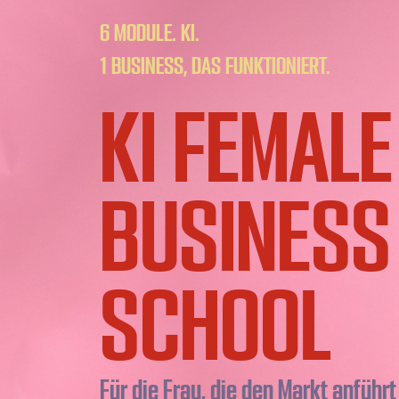
6 MODULE. KI.
1 BUSINESS, DAS FUNKTIONIERT.
KI FEMALE
BUSINESS
SCHOOL
Für die Frau, die den Markt anführt