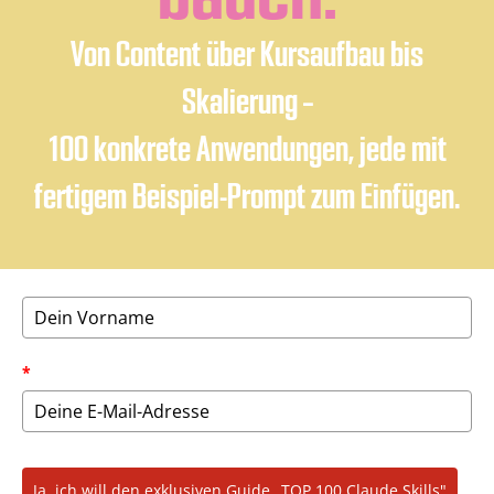
Von Content über Kursaufbau bis
Skalierung –
100 konkrete Anwendungen, jede mit
fertigem Beispiel-Prompt zum Einfügen.
*
Ja, ich will den exklusiven Guide „TOP 100 Claude Skills"