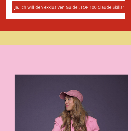
Ja, ich will den exklusiven Guide „TOP 100 Claude Skills"